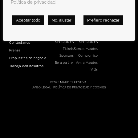
Política de privacidad
Aceptar todo
No, ajustar
Prefiero rechazar
SECCIONES
SECCIONES
Contáctanos
Tickets
Somos Maudes
Prensa
Sponsors
Compromiso
Propuestas de negocio
Be a partner
Ven a Maudes
Trabaja con nosotros
FAQs
©2025 MAUDES FESTIVAL
AVISO LEGAL ·
POLÍTICA DE PRIVACIDAD Y COOKIES