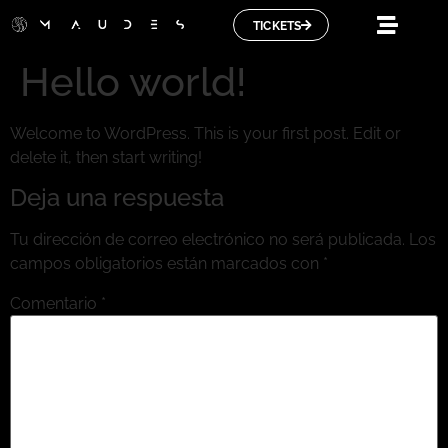
TICKETS
Hello world!
Welcome to WordPress. This is your first post. Edit or
delete it, then start writing!
Deja una respuesta
Tu dirección de correo electrónico no será publicada.
Los
campos obligatorios están marcados con
*
Comentario
*